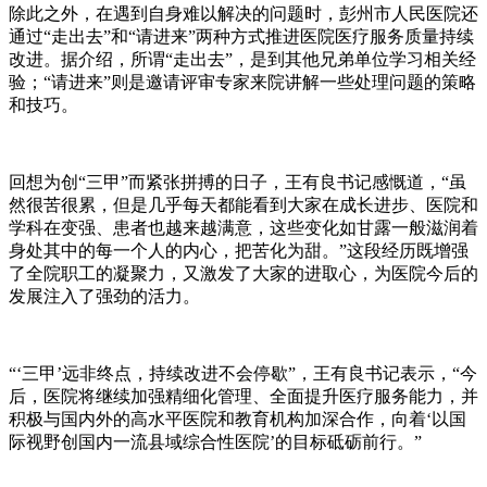
除此之外，在遇到自身难以解决的问题时，彭州市人民医院还
通过“走出去”和“请进来”两种方式推进医院医疗服务质量持续
改进。据介绍，所谓“走出去”，是到其他兄弟单位学习相关经
验；“请进来”则是邀请评审专家来院讲解一些处理问题的策略
和技巧。
回想为创“三甲”而紧张拼搏的日子，王有良书记感慨道，“虽
然很苦很累，但是几乎每天都能看到大家在成长进步、医院和
学科在变强、患者也越来越满意，这些变化如甘露一般滋润着
身处其中的每一个人的内心，把苦化为甜。”这段经历既增强
了全院职工的凝聚力，又激发了大家的进取心，为医院今后的
发展注入了强劲的活力。
“‘三甲’远非终点，持续改进不会停歇”，王有良书记表示，“今
后，医院将继续加强精细化管理、全面提升医疗服务能力，并
积极与国内外的高水平医院和教育机构加深合作，向着‘以国
际视野创国内一流县域综合性医院’的目标砥砺前行。”