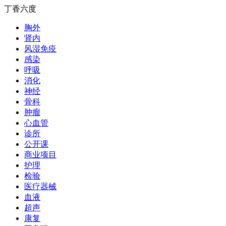
丁香六度
胸外
肾内
风湿免疫
感染
呼吸
消化
神经
骨科
肿瘤
心血管
诊所
公开课
商业项目
护理
检验
医疗器械
血液
超声
康复