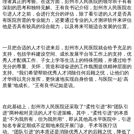
理者真正的考验。在这方面，彭州市人民医院的领导班子有着
深刻的思考和独特见解。王有良书记介绍，彭州市人民医院在
引进人才之前，会进行充分的评估，除了看引进的人才是否具
有医院所需的专业能力，还要通过专业的人才测评软件来评估
他是否具有较高的综合能力，以及将来可能适合发展的位置。
一旦把合适的人才引进来后，彭州市人民医院就会给予充足的
支持，包括学科建设空间、成长发展平台等工作上的支持，优
秀人才配偶工作、子女上学等生活上的特殊照顾，并通过给予
充分的尊重、关怀，营造和谐奋进的工作氛围提供精神层面的
支持。“我们希望帮助优秀人才消除任何后顾之忧，让他们的
才华得以充分发挥，更快速地实现自身价值，与医院一起‘高
质量’地成长。”王有良书记如是说。
在此基础上，彭州市人民医院还采取了“柔性引进”和“团队引
进”两种相对灵活的人才引进策略。其中，“柔性引进”的本质
是“不为我所有，但为我所用”，即从其他高水平医院中，引进
知名专家定期或不定期地来院开展门诊、手术等医疗活
动。“团队引进”的本质还是消除优秀人才的后顾之忧，降低了