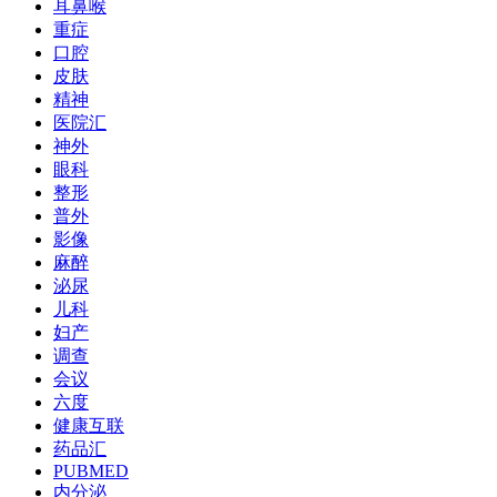
耳鼻喉
重症
口腔
皮肤
精神
医院汇
神外
眼科
整形
普外
影像
麻醉
泌尿
儿科
妇产
调查
会议
六度
健康互联
药品汇
PUBMED
内分泌