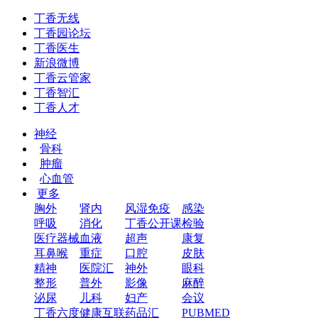
丁香无线
丁香园论坛
丁香医生
新浪微博
丁香云管家
丁香智汇
丁香人才
神经
骨科
肿瘤
心血管
更多
胸外
肾内
风湿免疫
感染
呼吸
消化
丁香公开课
检验
医疗器械
血液
超声
康复
耳鼻喉
重症
口腔
皮肤
精神
医院汇
神外
眼科
整形
普外
影像
麻醉
泌尿
儿科
妇产
会议
丁香六度
健康互联
药品汇
PUBMED