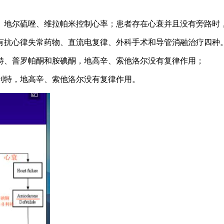
、地尔硫唑、维拉帕米控制心率；患者存在心衰并且没有旁路时
法有抗心律失常药物、直流电复律、外科手术和导管消融治疗四种
利特、普罗帕酮和胺碘酮，地高辛、索他洛尔没有复律作用；
布利特，地高辛、索他洛尔没有复律作用。