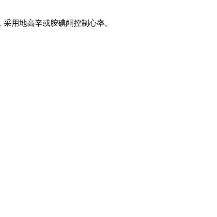
，采用地高辛或胺碘酮控制心率。
。